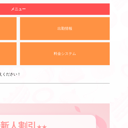
メニュー
出勤情報
料金システム
えください！
新人割引
★★