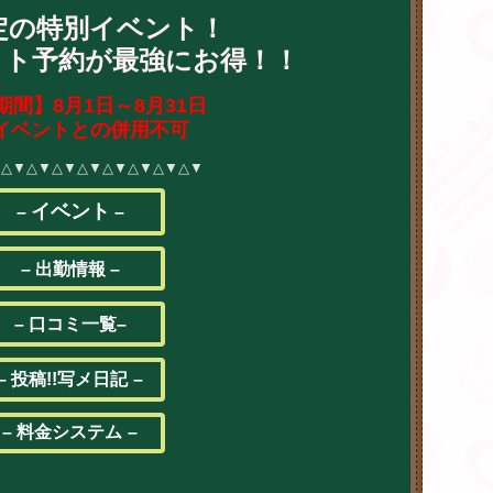
定の特別イベント！
ット予約が最強にお得！！
期間】8月1日～8月31日
イベントとの併用不可
▼△▼△▼△▼△▼△▼△▼△▼△▼
イベント
–
–
–
出勤情報
–
–
口コミ一覧
–
–
投稿!!写メ日記
–
– 料金システム
–