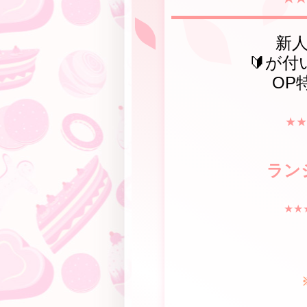
新
🔰が
OP
★★
ラン
★
★