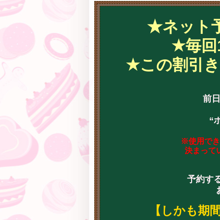
★ネット
★毎回
★この割引き
前
“
※使用でき
決まって
予約する
【しかも期