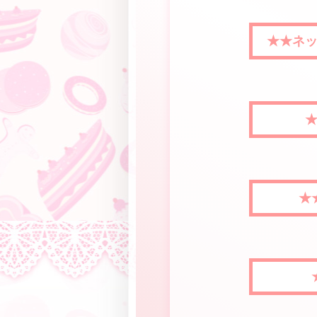
★★ネ
★