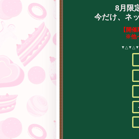
8月限
今だけ、ネ
【開催
※他
▼△▼△