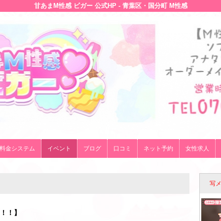
甘あまM性感 ビガー 公式HP - 青葉区・国分町 M性感
料金システム
イベント
ブログ
口コミ
ネット予約
女性求人
写
！！！】